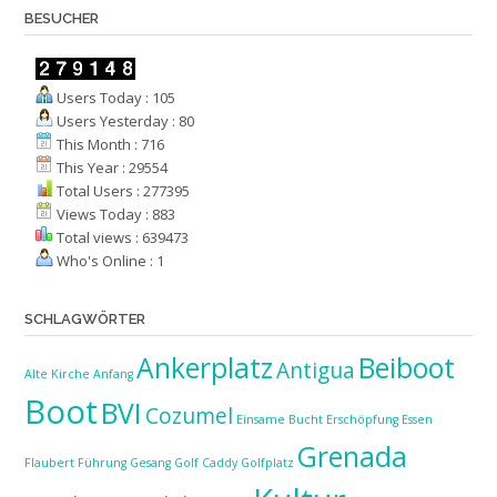
BESUCHER
Users Today : 105
Users Yesterday : 80
This Month : 716
This Year : 29554
Total Users : 277395
Views Today : 883
Total views : 639473
Who's Online : 1
SCHLAGWÖRTER
Ankerplatz
Beiboot
Antigua
Alte Kirche
Anfang
Boot
BVI
Cozumel
Einsame Bucht
Erschöpfung
Essen
Grenada
Flaubert
Führung
Gesang
Golf Caddy
Golfplatz