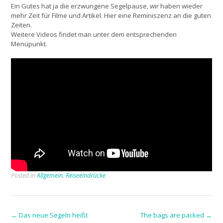
Ein Gutes hat ja die erzwungene Segelpause, wir haben wieder
mehr Zeit für Filme und Artikel. Hier eine Reminiszenz an die guten
Zeiten.
Weitere Videos findet man unter dem entsprechenden
Menüpunkt.
Posted in
Allgemein
,
Reiseeindrücke
Post
←
Das neue Segeln heißt
The bags are packed
→