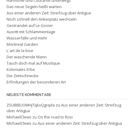
Harmonie und Courante unterwegs
Das neue Segeln heißt warten.
Aus einer anderen Zeit: Streifzug über Antigua
Noch schnell den Ankerplatz wechseln
Gestrandet auf Le Gosier
Ausritt mit Schlammeinlage
Wasserfälle und mehr
Montreal Garden
L`art de la bise
Der waschende Mann
Tauch doch mal auf Mustique
Koloniales Erbe
Die Zimtschnecke
Erfindungen der besonderen Art
NEUESTE KOMMENTARE
ZSUBBlUOMHjTqkxQgrqda
zu
Aus einer anderen Zeit: Streifzug
über Antigua
MichaelClews
zu
On the road to Rosi
MichaelClews
zu
Aus einer anderen Zeit: Streifzug über Antigua