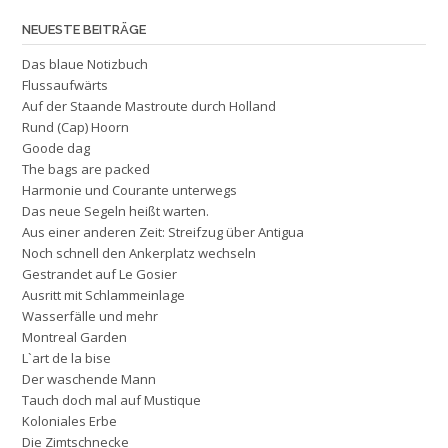
NEUESTE BEITRÄGE
Das blaue Notizbuch
Flussaufwärts
Auf der Staande Mastroute durch Holland
Rund (Cap) Hoorn
Goode dag
The bags are packed
Harmonie und Courante unterwegs
Das neue Segeln heißt warten.
Aus einer anderen Zeit: Streifzug über Antigua
Noch schnell den Ankerplatz wechseln
Gestrandet auf Le Gosier
Ausritt mit Schlammeinlage
Wasserfälle und mehr
Montreal Garden
L`art de la bise
Der waschende Mann
Tauch doch mal auf Mustique
Koloniales Erbe
Die Zimtschnecke