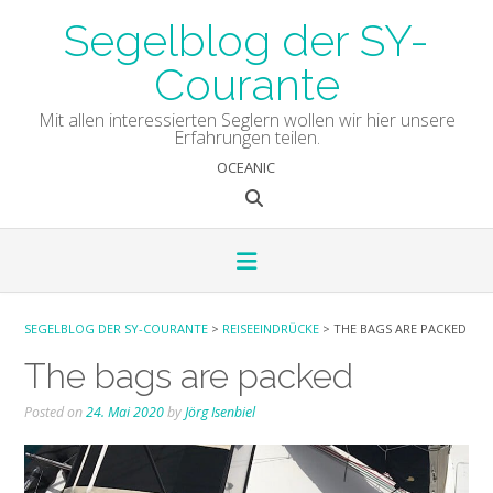
Skip
Segelblog der SY-
to
content
Courante
Mit allen interessierten Seglern wollen wir hier unsere
Erfahrungen teilen.
OCEANIC
SEGELBLOG DER SY-COURANTE
>
REISEEINDRÜCKE
>
THE BAGS ARE PACKED
The bags are packed
Posted on
24. Mai 2020
by
Jörg Isenbiel