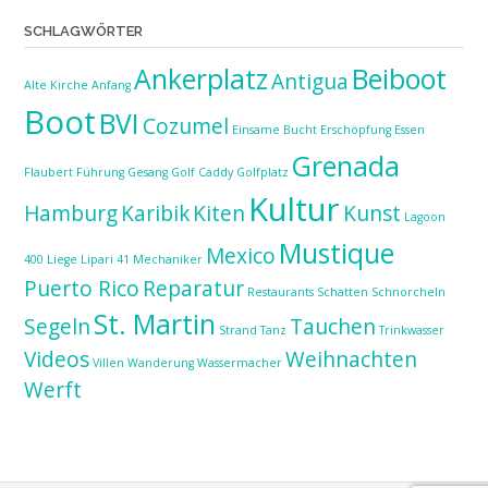
SCHLAGWÖRTER
Ankerplatz
Beiboot
Antigua
Alte Kirche
Anfang
Boot
BVI
Cozumel
Einsame Bucht
Erschöpfung
Essen
Grenada
Flaubert
Führung
Gesang
Golf Caddy
Golfplatz
Kultur
Hamburg
Karibik
Kiten
Kunst
Lagoon
Mustique
Mexico
400
Liege
Lipari 41
Mechaniker
Puerto Rico
Reparatur
Restaurants
Schatten
Schnorcheln
St. Martin
Segeln
Tauchen
Strand
Tanz
Trinkwasser
Videos
Weihnachten
Villen
Wanderung
Wassermacher
Werft