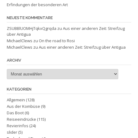
Erfindungen der besonderen Art
NEUESTE KOMMENTARE
ZSUBBlUOMHjTqkxQgrqda
zu
Aus einer anderen Zeit: Streifzug
über Antigua
MichaelClews
zu
On the road to Rosi
MichaelClews
zu
Aus einer anderen Zeit: Streifzug über Antigua
ARCHIV
Archiv
KATEGORIEN
Allgemein
(128)
Aus der Kombüse
(9)
Das Boot
(6)
Reiseeindrücke
(115)
Revierinfos
(24)
slider
(5)