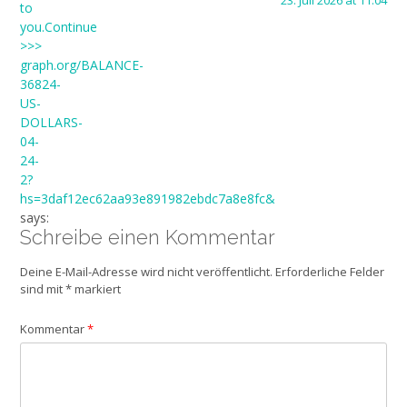
23. Juli 2026 at 11:04
to
you.Continue
>>>
graph.org/BALANCE-
36824-
US-
DOLLARS-
04-
24-
2?
hs=3daf12ec62aa93e891982ebdc7a8e8fc&
says:
Schreibe einen Kommentar
Deine E-Mail-Adresse wird nicht veröffentlicht.
Erforderliche Felder
sind mit
*
markiert
Kommentar
*