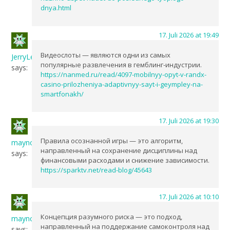
dnya.html
17. Juli 2026 at 19:49
Видеослоты — являются одни из самых
JerryLeano
популярные развлечения в гемблинг-индустрии.
says:
https://nanmed.ru/read/4097-mobilnyy-opyt-v-randx-
casino-prilozheniya-adaptivnyy-sayt-i-geympley-na-
smartfonakh/
17. Juli 2026 at 19:30
Правила осознанной игры — это алгоритм,
maync
направленный на сохранение дисциплины над
says:
финансовыми расходами и снижение зависимости.
https://sparktv.net/read-blog/45643
17. Juli 2026 at 10:10
Концепция разумного риска — это подход,
maync
направленный на поддержание самоконтроля над
says: