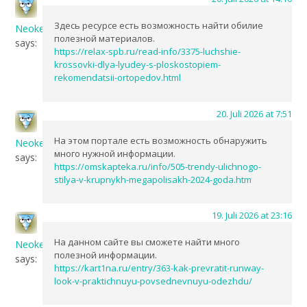
Здесь ресурсе есть возможность найти обилие
NeokeDes
полезной материалов.
says:
https://relax-spb.ru/read-info/3375-luchshie-
krossovki-dlya-lyudey-s-ploskostopiem-
rekomendatsii-ortopedov.html
20. Juli 2026 at 7:51
На этом портале есть возможность обнаружить
NeokeDes
много нужной информации.
says:
https://omskapteka.ru/info/505-trendy-ulichnogo-
stilya-v-krupnykh-megapolisakh-2024-goda.htm
19. Juli 2026 at 23:16
На данном сайте вы сможете найти много
NeokeDes
полезной информации.
says:
https://kart1na.ru/entry/363-kak-prevratit-runway-
look-v-praktichnuyu-povsednevnuyu-odezhdu/