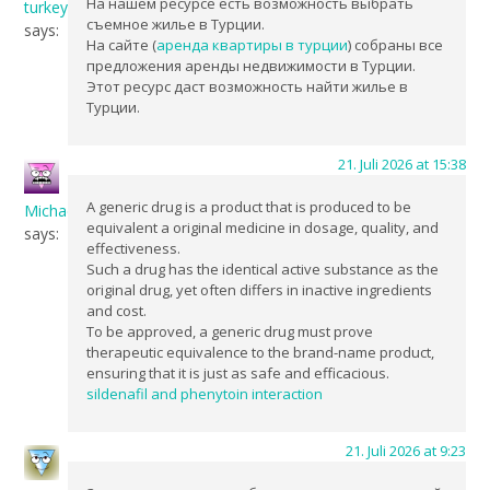
На нашем ресурсе есть возможность выбрать
turkeyapartment.com
съемное жилье в Турции.
says:
На сайте (
аренда квартиры в турции
) собраны все
предложения аренды недвижимости в Турции.
Этот ресурс даст возможность найти жилье в
Турции.
21. Juli 2026 at 15:38
А generic drug is a product that is produced to be
Michaelzek
equivalent a original medicine in dosage, quality, and
says:
effectiveness.
Such a drug has the identical active substance as the
original drug, yet often differs in inactive ingredients
and cost.
To be approved, a generic drug must prove
therapeutic equivalence to the brand-name product,
ensuring that it is just as safe and efficacious.
sildenafil and phenytoin interaction
21. Juli 2026 at 9:23