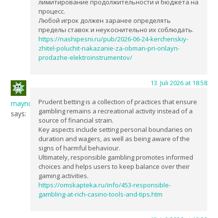
лимитирование продолжительности и бюджета на
процесс.
Любой игрок должен заранее определять
пределы ставок и неукоснительно их соблюдать.
https://nashipesni.ru/pub/2026-06-24-kerchenskiy-
zhitel-poluchit-nakazanie-za-obman-pri-onlayn-
prodazhe-elektroinstrumentov/
13. Juli 2026 at 18:58
Prudent betting is a collection of practices that ensure
maync
gambling remains a recreational activity instead of a
says:
source of financial strain.
Key aspects include setting personal boundaries on
duration and wagers, as well as being aware of the
signs of harmful behaviour.
Ultimately, responsible gambling promotes informed
choices and helps users to keep balance over their
gaming activities.
https://omskapteka.ru/info/453-responsible-
gambling-at-rich-casino-tools-and-tips.htm