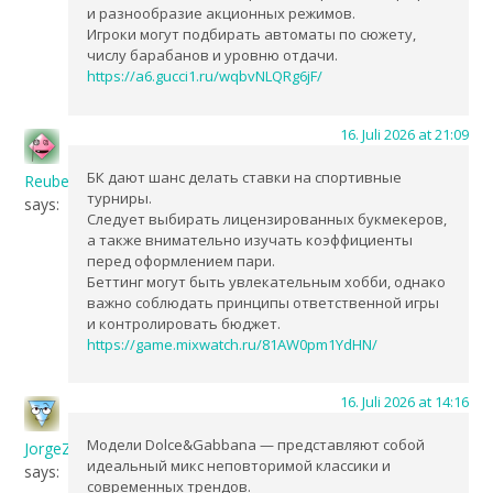
и разнообразие акционных режимов.
Игроки могут подбирать автоматы по сюжету,
числу барабанов и уровню отдачи.
https://a6.gucci1.ru/wqbvNLQRg6jF/
16. Juli 2026 at 21:09
БК дают шанс делать ставки на спортивные
Reubendergo
турниры.
says:
Следует выбирать лицензированных букмекеров,
а также внимательно изучать коэффициенты
перед оформлением пари.
Беттинг могут быть увлекательным хобби, однако
важно соблюдать принципы ответственной игры
и контролировать бюджет.
https://game.mixwatch.ru/81AW0pm1YdHN/
16. Juli 2026 at 14:16
Модели Dolce&Gabbana — представляют собой
JorgeZow
идеальный микс неповторимой классики и
says:
современных трендов.