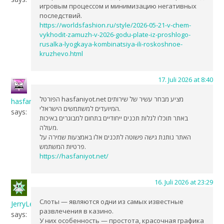
игровым процессом и минимизацию негативных
последствий.
https://worldsfashion.ru/style/2026-05-21-v-chem-
vykhodit-zamuzh-v-2026-godu-plate-iz-proshlogo-
rusalka-lyogkaya-kombinatsiya-ili-roskoshnoe-
kruzhevo.html
17. Juli 2026 at 8:40
הפורטל hasfaniyot.net מציע מבחר עשיר של שירותים
hasfaniyot.net
המיועדים למשתמשים הישראלי.
says:
באתר תוכלו לגלות תכנים ייחודיים בתחום למבוגרים באיכות
מעולה.
האתר נותנת גישה פשוטה לתכנים אלו באמצעות שמירה על
פרטיות המשתמש.
https://hasfaniyot.net/
16. Juli 2026 at 23:29
Слоты — являются одни из самых известные
JerryLeano
развлечения в казино.
says:
У них особенность — простота, красочная графика