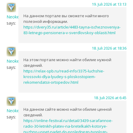
19. Juli 2026 at 13:13
На данном портале вы сможете найти много
NeokeDes
полезной информации.
says:
https://dvery35.ru/article/4483-tayna-ischeznoveniya-
83-letnego-pensionera-v-sverdlovskoy-oblasti.html
18. Juli 2026 at 18:36
На этом портале можно найти обилие нужной
NeokeDes
сведений.
says:
https://relax-spb.ru/read-info/3375-luchshie-
krossovki-dlya-lyudey-s-ploskostopiem-
rekomendatsii-ortopedov.html
18. Juli 2026 at 6:45
На данном сайте можно найти обилие ценной
NeokeDes
сведений.
says:
https://online-festival.ru/detail/3439-sarafannoe-
radio-30-letnikh-platev-na-bretelkakh-kotorye-
nuzhno-uspet-nadet-do-poslednego-tyoplogo-