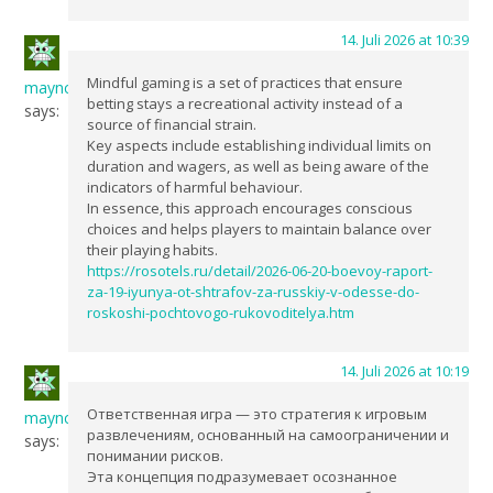
14. Juli 2026 at 10:39
Mindful gaming is a set of practices that ensure
maync
betting stays a recreational activity instead of a
says:
source of financial strain.
Key aspects include establishing individual limits on
duration and wagers, as well as being aware of the
indicators of harmful behaviour.
In essence, this approach encourages conscious
choices and helps players to maintain balance over
their playing habits.
https://rosotels.ru/detail/2026-06-20-boevoy-raport-
za-19-iyunya-ot-shtrafov-za-russkiy-v-odesse-do-
roskoshi-pochtovogo-rukovoditelya.htm
14. Juli 2026 at 10:19
Ответственная игра — это стратегия к игровым
maync
развлечениям, основанный на самоограничении и
says:
понимании рисков.
Эта концепция подразумевает осознанное