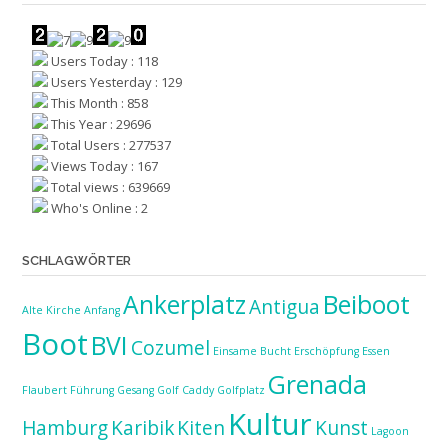
Users Today : 118
Users Yesterday : 129
This Month : 858
This Year : 29696
Total Users : 277537
Views Today : 167
Total views : 639669
Who's Online : 2
SCHLAGWÖRTER
Ankerplatz
Beiboot
Antigua
Alte Kirche
Anfang
Boot
BVI
Cozumel
Einsame Bucht
Erschöpfung
Essen
Grenada
Flaubert
Führung
Gesang
Golf Caddy
Golfplatz
Kultur
Hamburg
Karibik
Kiten
Kunst
Lagoon