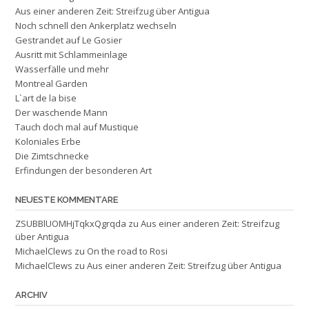
Aus einer anderen Zeit: Streifzug über Antigua
Noch schnell den Ankerplatz wechseln
Gestrandet auf Le Gosier
Ausritt mit Schlammeinlage
Wasserfälle und mehr
Montreal Garden
L`art de la bise
Der waschende Mann
Tauch doch mal auf Mustique
Koloniales Erbe
Die Zimtschnecke
Erfindungen der besonderen Art
NEUESTE KOMMENTARE
ZSUBBlUOMHjTqkxQgrqda
zu
Aus einer anderen Zeit: Streifzug
über Antigua
MichaelClews
zu
On the road to Rosi
MichaelClews
zu
Aus einer anderen Zeit: Streifzug über Antigua
ARCHIV