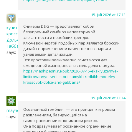
15. Juli 2026 at 17:13
Сникеры D&G — представляют собой
купить
безупречный симбиоз неповторимой
кроссовки
элегантности и новейших трендов.
Дольче
Ключевой чертой подобных пар является броский
Габбана
дизайн с применением качественных сырья и
says:
узнаваемой детализации.
Эти кроссовки великолепно сочетаются для
ежедневной жизни, внося в стиль долю гламура.
https://nashipesni.ru/pub/2026-07-15-eksklyuzivnye-
limitirovannye-serii-istorii-samykh-redkikh-modeley-
krossovok-dolce-and-gabbana/
15. Juli 2026 at 11:14
Осознанный гемблинг — это принцип к игровым
maync
развлечениям, базирующийся на
says:
самоограничении и понимании рисков.
Она подразумевает осознанное ограничение
времени и бюджета на игру.