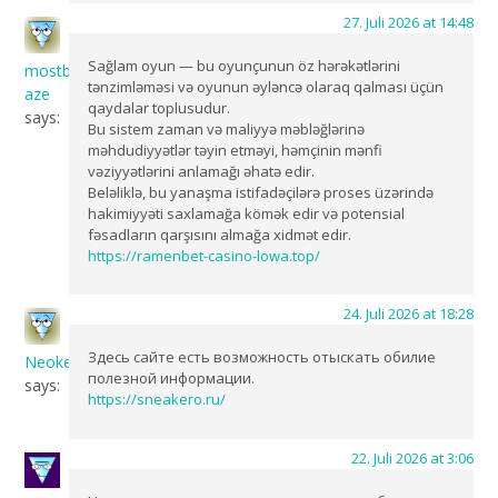
27. Juli 2026 at 14:48
Sağlam oyun — bu oyunçunun öz hərəkətlərini
mostbet
tənzimləməsi və oyunun əyləncə olaraq qalması üçün
aze
qaydalar toplusudur.
says:
Bu sistem zaman və maliyyə məbləğlərinə
məhdudiyyətlər təyin etməyi, həmçinin mənfi
vəziyyətlərini anlamağı əhatə edir.
Beləliklə, bu yanaşma istifadəçilərə proses üzərində
hakimiyyəti saxlamağa kömək edir və potensial
fəsadların qarşısını almağa xidmət edir.
https://ramenbet-casino-lowa.top/
24. Juli 2026 at 18:28
Здесь сайте есть возможность отыскать обилие
NeokeDes
полезной информации.
says:
https://sneakero.ru/
22. Juli 2026 at 3:06