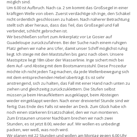
möglich sind.
Um 6.00 ist Aufbruch. Nach ca. 2 sm kommt das Großsegel in einer
kräftigen Welle von oben. Zuerst verdächtige ich Inge, den Schäkel
nicht ordentlich geschlossen zu haben. Nach näherer Betrachtung
stellt sich aber heraus, dass das Teil, das Großsegel und Fall
verbindet, schlicht gebrochen ist.
Wir beschließen sofort zum Ankerplatz vor Le Gosier auf
Guadeloupe zurückzufahren. Bei der Suche nach einem ruhigen
Platz gehen wir nahe ans Ufer, damit unser Schiff möglichst ruhig
liegt. Ich steige mit den Maststufen bis ganz nach oben. Unsere
Mastspitze liegt 18m über der Wasserlinie. Inge sichert mich bei
dem Auf- und Abstieg mit dem Bootsmannsstuhl. Diese Prozedur
möchte ich nicht jeden Tag machen, da jede Wellenbewegung sich
mit dem entsprechenden Hebel überträgt. Es ist sehr
anstrengend, sich zu halten, das Fall mit einer Hand nach unten zu
ziehen und gleichzeitig zurückzuklettern. Die Stufen selbst
müssen ja beim Hinaufklettern ausgeklappt, beim Absteigen
wieder eingeklappt werden. Nach einer dreiviertel Stunde sind wir
fertig. Das Ende des Falls ist wieder an Deck. Zum Glück habe ich
noch einen stärkeren Ersatzschäkel, den wir nun montieren.
Zum Erstaunen unserer Nachbarn brechen wir nach zwei
Stunden, es ist jetzt 8.00, wieder auf. Wir wollen es unbedingt
packen, wer weiß, was noch wird.
Wir planen mit 22 Stunden und wollen am Montag gegen 6.00 Uhr