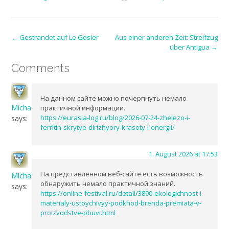
Post
←
Gestrandet auf Le Gosier
Aus einer anderen Zeit: Streifzug
über Antigua
→
navigation
Comments
На данном сайте можно почерпнуть немало
MichaelClews
практичной информации.
https://eurasia-log.ru/blog/2026-07-24-zhelezo-i-
says:
ferritin-skrytye-dirizhyory-krasoty-i-energii/
1. August 2026 at 17:53
На представленном веб-сайте есть возможность
MichaelClews
обнаружить немало практичной знаний.
says:
https://online-festival.ru/detail/3890-ekologichnost-i-
materialy-ustoychivyy-podkhod-brenda-premiata-v-
proizvodstve-obuvi.html