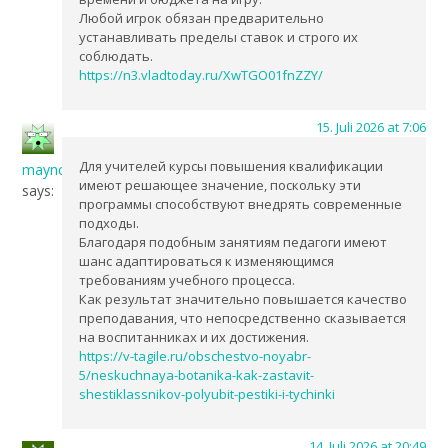
Любой игрок обязан предварительно
устанавливать пределы ставок и строго их
соблюдать.
https://n3.vladtoday.ru/XwTGO01fnZZY/
15. Juli 2026 at 7:06
Для учителей курсы повышения квалификации
maync
имеют решающее значение, поскольку эти
says:
программы способствуют внедрять современные
подходы.
Благодаря подобным занятиям педагоги имеют
шанс адаптироваться к изменяющимся
требованиям учебного процесса.
Как результат значительно повышается качество
преподавания, что непосредственно сказывается
на воспитанниках и их достижения.
https://v-tagile.ru/obschestvo-noyabr-
5/neskuchnaya-botanika-kak-zastavit-
shestiklassnikov-polyubit-pestiki-i-tychinki
14. Juli 2026 at 20:49