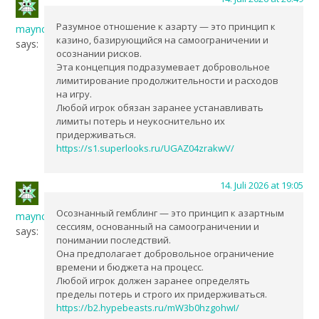
Разумное отношение к азарту — это принцип к
maync
казино, базирующийся на самоограничении и
says:
осознании рисков.
Эта концепция подразумевает добровольное
лимитирование продолжительности и расходов
на игру.
Любой игрок обязан заранее устанавливать
лимиты потерь и неукоснительно их
придерживаться.
https://s1.superlooks.ru/UGAZ04zrakwV/
14. Juli 2026 at 19:05
Осознанный гемблинг — это принцип к азартным
maync
сессиям, основанный на самоограничении и
says:
понимании последствий.
Она предполагает добровольное ограничение
времени и бюджета на процесс.
Любой игрок должен заранее определять
пределы потерь и строго их придерживаться.
https://b2.hypebeasts.ru/mW3b0hzgohwI/