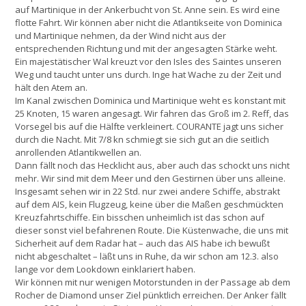
auf Martinique in der Ankerbucht von St. Anne sein. Es wird eine
flotte Fahrt. Wir können aber nicht die Atlantikseite von Dominica
und Martinique nehmen, da der Wind nicht aus der
entsprechenden Richtung und mit der angesagten Stärke weht.
Ein majestätischer Wal kreuzt vor den Isles des Saintes unseren
Weg und taucht unter uns durch. Inge hat Wache zu der Zeit und
hält den Atem an.
Im Kanal zwischen Dominica und Martinique weht es konstant mit
25 Knoten, 15 waren angesagt. Wir fahren das Groß im 2. Reff, das
Vorsegel bis auf die Hälfte verkleinert. COURANTE jagt uns sicher
durch die Nacht. Mit 7/8 kn schmiegt sie sich gut an die seitlich
anrollenden Atlantikwellen an.
Dann fällt noch das Hecklicht aus, aber auch das schockt uns nicht
mehr. Wir sind mit dem Meer und den Gestirnen über uns alleine.
Insgesamt sehen wir in 22 Std. nur zwei andere Schiffe, abstrakt
auf dem AIS, kein Flugzeug, keine über die Maßen geschmückten
Kreuzfahrtschiffe. Ein bisschen unheimlich ist das schon auf
dieser sonst viel befahrenen Route. Die Küstenwache, die uns mit
Sicherheit auf dem Radar hat – auch das AIS habe ich bewußt
nicht abgeschaltet – läßt uns in Ruhe, da wir schon am 12.3. also
lange vor dem Lookdown einklariert haben.
Wir können mit nur wenigen Motorstunden in der Passage ab dem
Rocher de Diamond unser Ziel pünktlich erreichen. Der Anker fällt