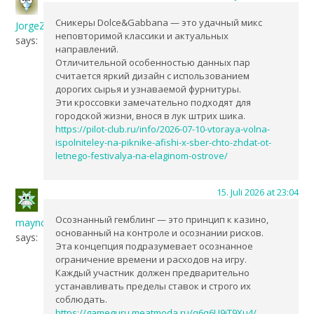
Сникеры Dolce&Gabbana — это удачный микс
JorgeZow
неповторимой классики и актуальных
says:
направлений.
Отличительной особенностью данных пар
считается яркий дизайн с использованием
дорогих сырья и узнаваемой фурнитуры.
Эти кроссовки замечательно подходят для
городской жизни, внося в лук штрих шика.
https://pilot-club.ru/info/2026-07-10-vtoraya-volna-
ispolniteley-na-piknike-afishi-x-sber-chto-zhdat-ot-
letnego-festivalya-na-elaginom-ostrove/
15. Juli 2026 at 23:04
Осознанный гемблинг — это принцип к казино,
maync
основанный на контроле и осознании рисков.
says:
Эта концепция подразумевает осознанное
ограничение времени и расходов на игру.
Каждый участник должен предварительно
устанавливать пределы ставок и строго их
соблюдать.
https://gameguru.meatmoda.ru/q6q6U9jT9Xu4/