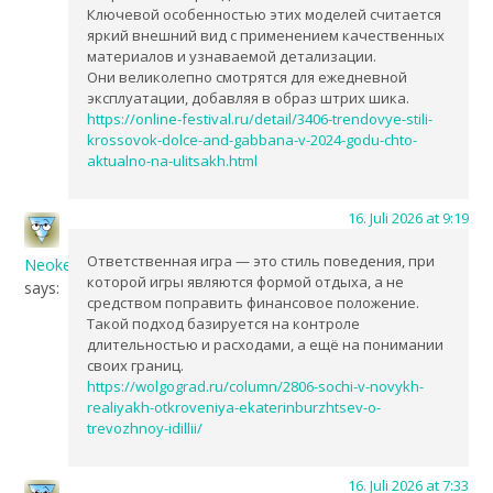
Ключевой особенностью этих моделей считается
яркий внешний вид с применением качественных
материалов и узнаваемой детализации.
Они великолепно смотрятся для ежедневной
эксплуатации, добавляя в образ штрих шика.
https://online-festival.ru/detail/3406-trendovye-stili-
krossovok-dolce-and-gabbana-v-2024-godu-chto-
aktualno-na-ulitsakh.html
16. Juli 2026 at 9:19
Ответственная игра — это стиль поведения, при
NeokeDes
которой игры являются формой отдыха, а не
says:
средством поправить финансовое положение.
Такой подход базируется на контроле
длительностью и расходами, а ещё на понимании
своих границ.
https://wolgograd.ru/column/2806-sochi-v-novykh-
realiyakh-otkroveniya-ekaterinburzhtsev-o-
trevozhnoy-idillii/
16. Juli 2026 at 7:33