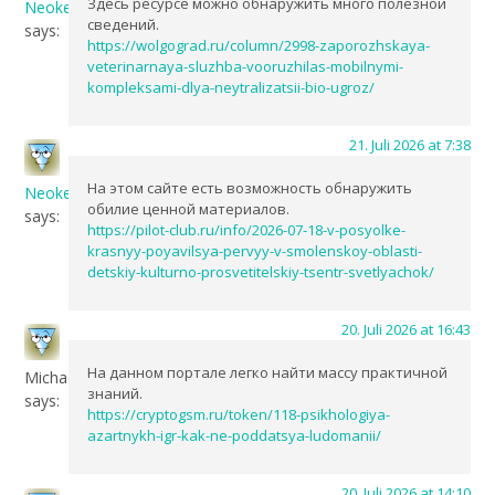
Здесь ресурсе можно обнаружить много полезной
NeokeDes
сведений.
says:
https://wolgograd.ru/column/2998-zaporozhskaya-
veterinarnaya-sluzhba-vooruzhilas-mobilnymi-
kompleksami-dlya-neytralizatsii-bio-ugroz/
21. Juli 2026 at 7:38
На этом сайте есть возможность обнаружить
NeokeDes
обилие ценной материалов.
says:
https://pilot-club.ru/info/2026-07-18-v-posyolke-
krasnyy-poyavilsya-pervyy-v-smolenskoy-oblasti-
detskiy-kulturno-prosvetitelskiy-tsentr-svetlyachok/
20. Juli 2026 at 16:43
На данном портале легко найти массу практичной
MichaelClews
знаний.
says:
https://cryptogsm.ru/token/118-psikhologiya-
azartnykh-igr-kak-ne-poddatsya-ludomanii/
20. Juli 2026 at 14:10