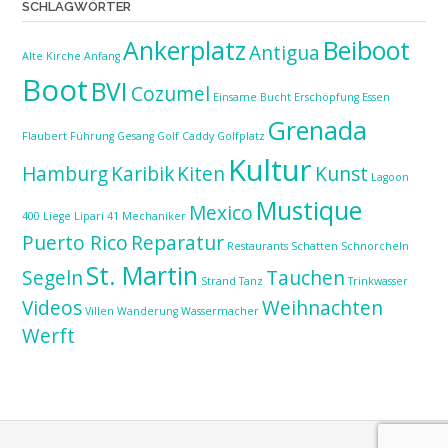
SCHLAGWÖRTER
Ankerplatz
Beiboot
Antigua
Alte Kirche
Anfang
Boot
BVI
Cozumel
Einsame Bucht
Erschöpfung
Essen
Grenada
Flaubert
Führung
Gesang
Golf Caddy
Golfplatz
Kultur
Hamburg
Karibik
Kiten
Kunst
Lagoon
Mustique
Mexico
400
Liege
Lipari 41
Mechaniker
Puerto Rico
Reparatur
Restaurants
Schatten
Schnorcheln
St. Martin
Segeln
Tauchen
Strand
Tanz
Trinkwasser
Videos
Weihnachten
Villen
Wanderung
Wassermacher
Werft