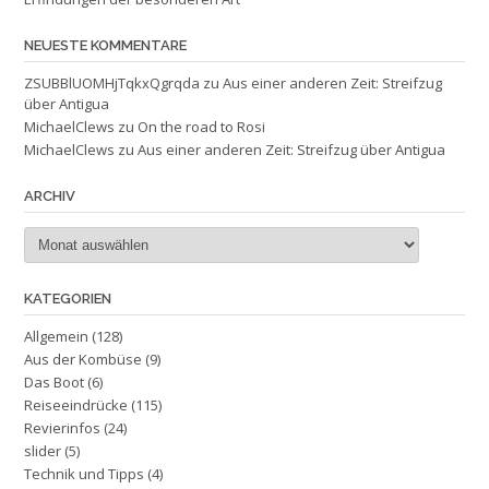
NEUESTE KOMMENTARE
ZSUBBlUOMHjTqkxQgrqda
zu
Aus einer anderen Zeit: Streifzug
über Antigua
MichaelClews
zu
On the road to Rosi
MichaelClews
zu
Aus einer anderen Zeit: Streifzug über Antigua
ARCHIV
Archiv
KATEGORIEN
Allgemein
(128)
Aus der Kombüse
(9)
Das Boot
(6)
Reiseeindrücke
(115)
Revierinfos
(24)
slider
(5)
Technik und Tipps
(4)