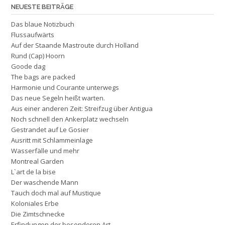
NEUESTE BEITRÄGE
Das blaue Notizbuch
Flussaufwärts
Auf der Staande Mastroute durch Holland
Rund (Cap) Hoorn
Goode dag
The bags are packed
Harmonie und Courante unterwegs
Das neue Segeln heißt warten.
Aus einer anderen Zeit: Streifzug über Antigua
Noch schnell den Ankerplatz wechseln
Gestrandet auf Le Gosier
Ausritt mit Schlammeinlage
Wasserfälle und mehr
Montreal Garden
L`art de la bise
Der waschende Mann
Tauch doch mal auf Mustique
Koloniales Erbe
Die Zimtschnecke
Erfindungen der besonderen Art