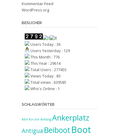
Kommentar-Feed
WordPress.org
BESUCHER
Users Today : 36
Users Yesterday : 129
This Month : 776
This Year : 29614
Total Users : 277455
Views Today : 83
Total views : 639585
Who's Online : 1
SCHLAGWÖRTER
Ankerplatz
Alte Kirche
Anfang
Boot
Beiboot
Antigua