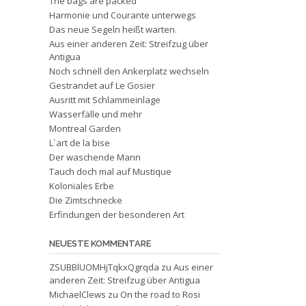
The bags are packed
Harmonie und Courante unterwegs
Das neue Segeln heißt warten.
Aus einer anderen Zeit: Streifzug über
Antigua
Noch schnell den Ankerplatz wechseln
Gestrandet auf Le Gosier
Ausritt mit Schlammeinlage
Wasserfälle und mehr
Montreal Garden
L`art de la bise
Der waschende Mann
Tauch doch mal auf Mustique
Koloniales Erbe
Die Zimtschnecke
Erfindungen der besonderen Art
NEUESTE KOMMENTARE
ZSUBBlUOMHjTqkxQgrqda
zu
Aus einer
anderen Zeit: Streifzug über Antigua
MichaelClews
zu
On the road to Rosi