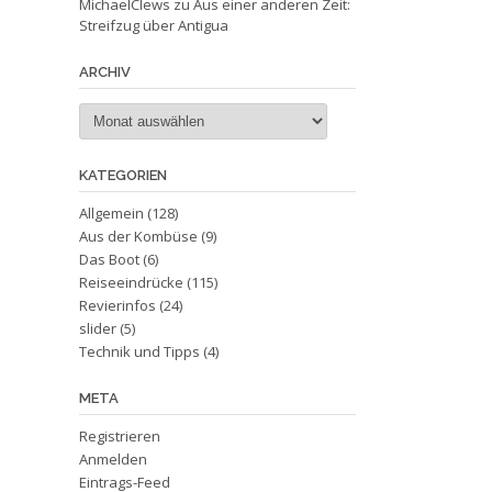
MichaelClews
zu
Aus einer anderen Zeit:
Streifzug über Antigua
ARCHIV
Archiv
KATEGORIEN
Allgemein
(128)
Aus der Kombüse
(9)
Das Boot
(6)
Reiseeindrücke
(115)
Revierinfos
(24)
slider
(5)
Technik und Tipps
(4)
META
Registrieren
Anmelden
Eintrags-Feed