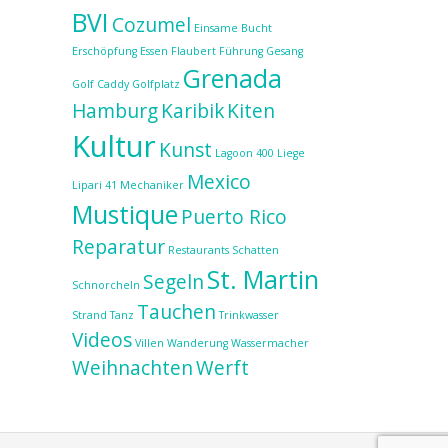
BVI
Cozumel
Einsame Bucht
Erschöpfung
Essen
Flaubert
Führung
Gesang
Grenada
Golf Caddy
Golfplatz
Hamburg
Karibik
Kiten
Kultur
Kunst
Lagoon 400
Liege
Mexico
Lipari 41
Mechaniker
Mustique
Puerto Rico
Reparatur
Restaurants
Schatten
St. Martin
Segeln
Schnorcheln
Tauchen
Strand
Tanz
Trinkwasser
Videos
Villen
Wanderung
Wassermacher
Weihnachten
Werft