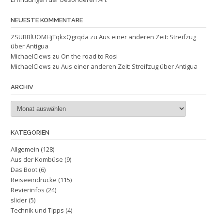
NEUESTE KOMMENTARE
ZSUBBlUOMHjTqkxQgrqda
zu
Aus einer anderen Zeit: Streifzug
über Antigua
MichaelClews
zu
On the road to Rosi
MichaelClews
zu
Aus einer anderen Zeit: Streifzug über Antigua
ARCHIV
Archiv
KATEGORIEN
Allgemein
(128)
Aus der Kombüse
(9)
Das Boot
(6)
Reiseeindrücke
(115)
Revierinfos
(24)
slider
(5)
Technik und Tipps
(4)