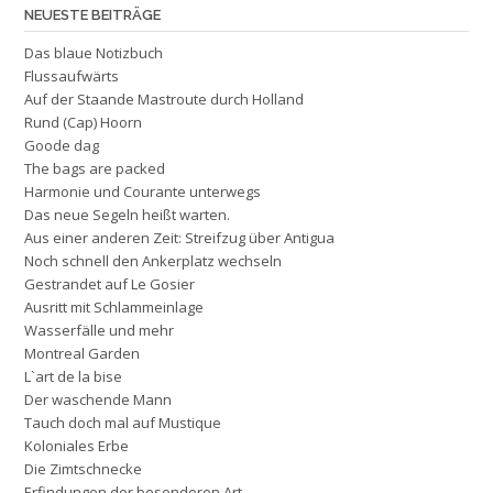
NEUESTE BEITRÄGE
Das blaue Notizbuch
Flussaufwärts
Auf der Staande Mastroute durch Holland
Rund (Cap) Hoorn
Goode dag
The bags are packed
Harmonie und Courante unterwegs
Das neue Segeln heißt warten.
Aus einer anderen Zeit: Streifzug über Antigua
Noch schnell den Ankerplatz wechseln
Gestrandet auf Le Gosier
Ausritt mit Schlammeinlage
Wasserfälle und mehr
Montreal Garden
L`art de la bise
Der waschende Mann
Tauch doch mal auf Mustique
Koloniales Erbe
Die Zimtschnecke
Erfindungen der besonderen Art