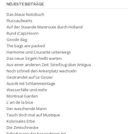
NEUESTE BEITRÄGE
Das blaue Notizbuch
Flussaufwärts
Auf der Staande Mastroute durch Holland
Rund (Cap) Hoorn
Goode dag
The bags are packed
Harmonie und Courante unterwegs
Das neue Segeln heißt warten.
Aus einer anderen Zeit: Streifzug über Antigua
Noch schnell den Ankerplatz wechseln
Gestrandet auf Le Gosier
Ausritt mit Schlammeinlage
Wasserfälle und mehr
Montreal Garden
L`art de la bise
Der waschende Mann
Tauch doch mal auf Mustique
Koloniales Erbe
Die Zimtschnecke
Erfindungen der besonderen Art