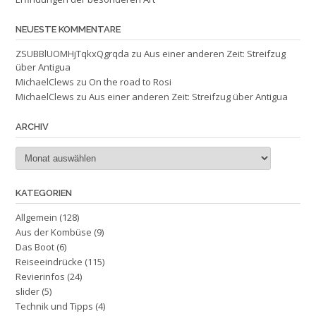
NEUESTE KOMMENTARE
ZSUBBlUOMHjTqkxQgrqda
zu
Aus einer anderen Zeit: Streifzug
über Antigua
MichaelClews
zu
On the road to Rosi
MichaelClews
zu
Aus einer anderen Zeit: Streifzug über Antigua
ARCHIV
Archiv
KATEGORIEN
Allgemein
(128)
Aus der Kombüse
(9)
Das Boot
(6)
Reiseeindrücke
(115)
Revierinfos
(24)
slider
(5)
Technik und Tipps
(4)