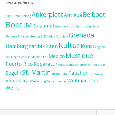
SCHLAGWÖRTER
Ankerplatz
Beiboot
Antigua
Alte Kirche
Anfang
Boot
BVI
Cozumel
Einsame Bucht
Erschöpfung
Essen
Grenada
Flaubert
Führung
Gesang
Golf Caddy
Golfplatz
Kultur
Hamburg
Karibik
Kiten
Kunst
Lagoon
Mustique
Mexico
400
Liege
Lipari 41
Mechaniker
Puerto Rico
Reparatur
Restaurants
Schatten
Schnorcheln
St. Martin
Segeln
Tauchen
Strand
Tanz
Trinkwasser
Videos
Weihnachten
Villen
Wanderung
Wassermacher
Werft